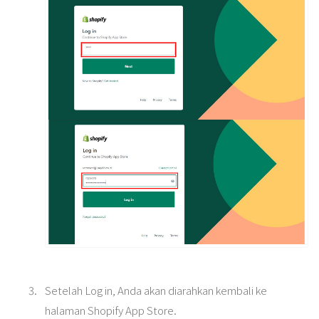
Setelah Log in, Anda akan diarahkan kembali ke
halaman Shopify App Store.