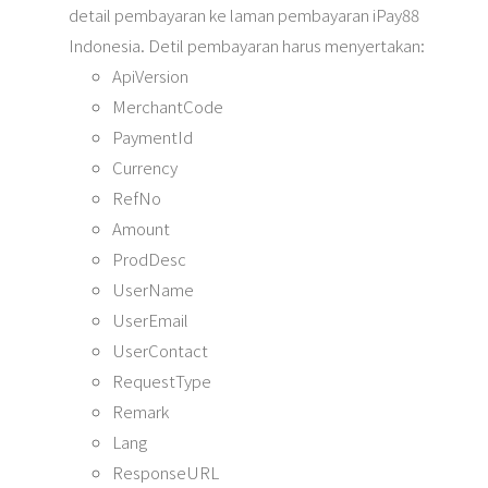
detail pembayaran ke laman pembayaran iPay88
Indonesia. Detil pembayaran harus menyertakan:
ApiVersion
MerchantCode
PaymentId
Currency
RefNo
Amount
ProdDesc
UserName
UserEmail
UserContact
RequestType
Remark
Lang
ResponseURL