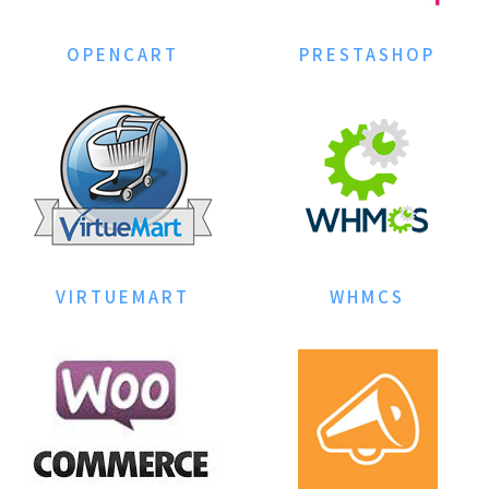
OPENCART
PRESTASHOP
VIRTUEMART
WHMCS