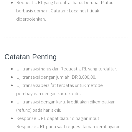
Request URL yang terdaftar harus berupa IP atau
berbasis domain. Catatan: Localhost tidak
diperbolehkan.
Catatan Penting
Uji transaksi harus dari Request URL yang terdaftar.
Uji transaksi dengan jumlah IDR 3.000,00.
Uji transaksi bersifat terbatas untuk metode
pembayaran dengan kartu kredit.
Uji transaksi dengan kartu kredit akan dikembalikan
(refund) pada hari akhir.
Response URL dapat diatur dibagian input
ResponseURL pada saat request laman pembayaran