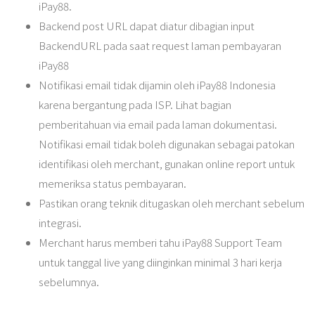
iPay88.
Backend post URL dapat diatur dibagian input
BackendURL pada saat request laman pembayaran
iPay88
Notifikasi email tidak dijamin oleh iPay88 Indonesia
karena bergantung pada ISP. Lihat bagian
pemberitahuan via email pada laman dokumentasi.
Notifikasi email tidak boleh digunakan sebagai patokan
identifikasi oleh merchant, gunakan online report untuk
memeriksa status pembayaran.
Pastikan orang teknik ditugaskan oleh merchant sebelum
integrasi.
Merchant harus memberi tahu iPay88 Support Team
untuk tanggal live yang diinginkan minimal 3 hari kerja
sebelumnya.