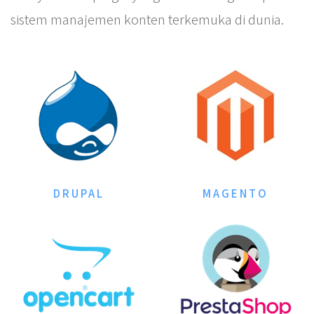
sistem manajemen konten terkemuka di dunia.
DRUPAL
MAGENTO