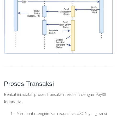
Proses Transaksi
Berikut ini adalah proses transaksi merchant dengan iPay88
Indonesia.
Merchant mengirimkan request via JSON yang berisi