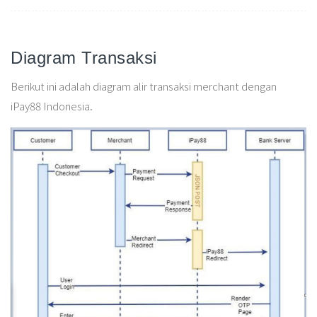
Diagram Transaksi
Berikut ini adalah diagram alir transaksi merchant dengan
iPay88 Indonesia.