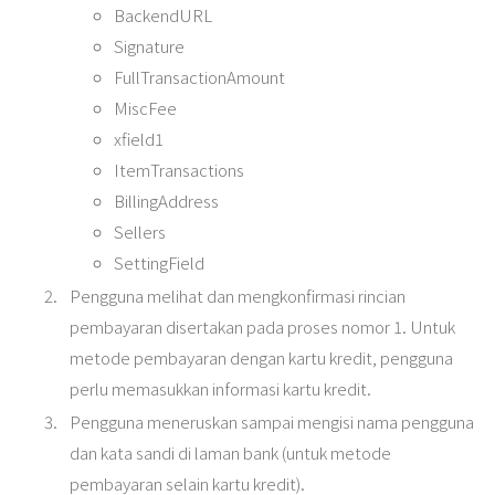
BackendURL
Signature
FullTransactionAmount
MiscFee
xfield1
ItemTransactions
BillingAddress
Sellers
SettingField
Pengguna melihat dan mengkonfirmasi rincian
pembayaran disertakan pada proses nomor 1. Untuk
metode pembayaran dengan kartu kredit, pengguna
perlu memasukkan informasi kartu kredit.
Pengguna meneruskan sampai mengisi nama pengguna
dan kata sandi di laman bank (untuk metode
pembayaran selain kartu kredit).