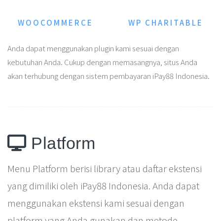
WOOCOMMERCE
WP CHARITABLE
Anda dapat menggunakan plugin kami sesuai dengan
kebutuhan Anda. Cukup dengan memasangnya, situs Anda
akan terhubung dengan sistem pembayaran iPay88 Indonesia.
Platform
Menu Platform berisi library atau daftar ekstensi
yang dimiliki oleh iPay88 Indonesia. Anda dapat
menggunakan ekstensi kami sesuai dengan
platform yang Anda gunakan dan metode