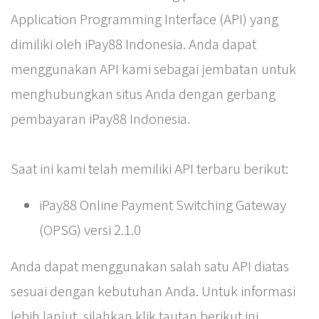
Application Programming Interface (API) yang
dimiliki oleh iPay88 Indonesia. Anda dapat
menggunakan API kami sebagai jembatan untuk
menghubungkan situs Anda dengan gerbang
pembayaran iPay88 Indonesia.
Saat ini kami telah memiliki API terbaru berikut:
iPay88 Online Payment Switching Gateway
(OPSG) versi 2.1.0
Anda dapat menggunakan salah satu API diatas
sesuai dengan kebutuhan Anda. Untuk informasi
lebih lanjut, silahkan klik tautan berikut ini.